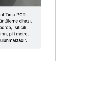
Real-Time PCR
örüntüleme cihazı,
rop, ısıtıcılı
fırın, pH metre,
 bulunmaktadır.