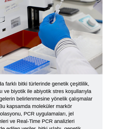
farklı bitki türlerinde genetik çeşitlilik,
ve biyotik ile abiyotik stres koşullarıyla
ölgelerin belirlenmesine yönelik çalışmalar
. Bu kapsamda moleküler markör
zolasyonu, PCR uygulamaları, jel
mleri ve Real-Time PCR analizleri
e edilen veriler, bitki ıslahı, genetik