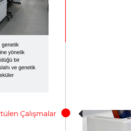
n genetik
ine yönelik
ldüğü bir
slahı ve genetik
eküler
tülen Çalışmalar