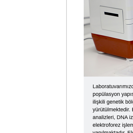
Laboratuvarımızda 
popülasyon yapısı 
ilişkili genetik b
yürütülmektedir
analizleri, DNA i
elektroforez işle
yapılmaktadır. Eld