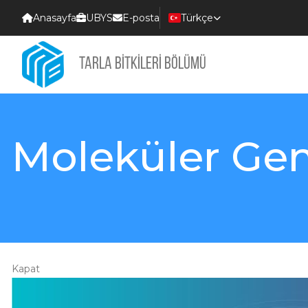
Anasayfa
UBYS
E-posta
Türkçe
Select Languag
TARLA BİTKİLERİ BÖLÜMÜ
Moleküler Gen
Kapat