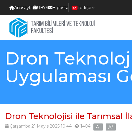
Anasayfa
UBYS
E-posta
Türkçe
Select Languag
TARIM BİLİMLERİ VE TEKNOLOJİ
FAKÜLTESI
Dron Teknoloji
Uygulaması Ge
Dron Teknolojisi ile Tarımsal 
Çarşamba 21 Mayıs 2025 10:44
1404
-
+
A
A