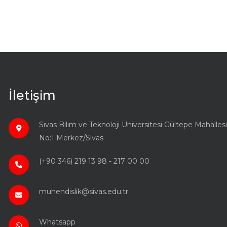
İletişim
Sivas Bilim ve Teknoloji Üniversitesi Gültepe Mahal
No:1 Merkez/Sivas
(+90 346) 219 13 98 - 217 00 00
muhendislik@sivas.edu.tr
Whatsapp