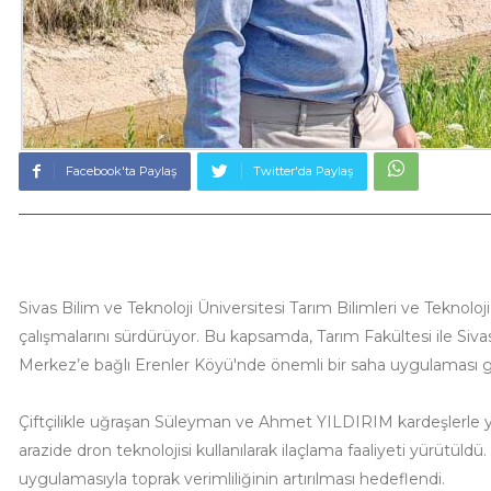
Facebook'ta Paylaş
Twitter'da Paylaş
Sivas Bilim ve Teknoloji Üniversitesi Tarım Bilimleri ve Teknolo
çalışmalarını sürdürüyor. Bu kapsamda, Tarım Fakültesi ile Siva
Merkez’e bağlı Erenler Köyü'nde önemli bir saha uygulaması ger
Çiftçilikle uğraşan Süleyman ve Ahmet YILDIRIM kardeşlerle 
arazide dron teknolojisi kullanılarak ilaçlama faaliyeti yürütü
uygulamasıyla toprak verimliliğinin artırılması hedeflendi.