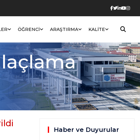
LER
ÖĞRENCI
ARAŞTIRMA
KALITE
 İlaçlama
ildi
Haber ve Duyurular