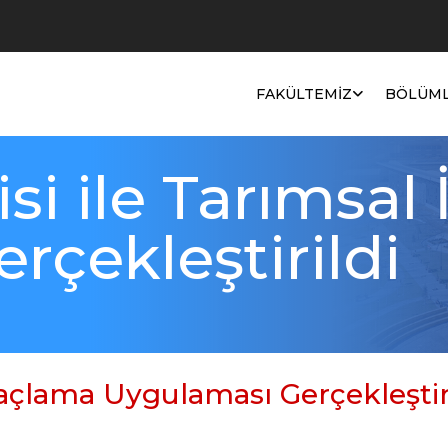
e
▼
FAKÜLTEMIZ
BÖLÜM
si ile Tarımsal
rçekleştirildi
İlaçlama Uygulaması Gerçekleştir