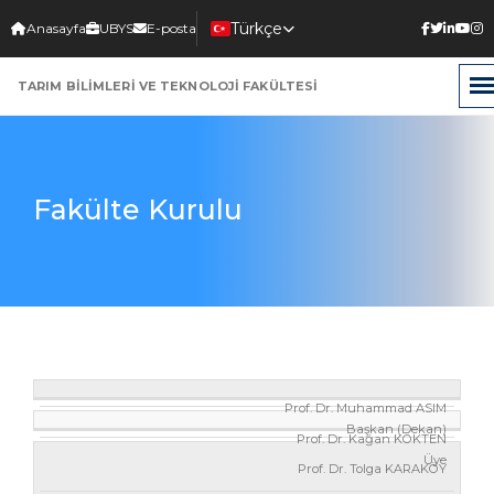
Türkçe
Anasayfa
UBYS
E-posta
Select Language
▼
TARIM BİLİMLERİ VE TEKNOLOJİ FAKÜLTESİ
Fakülte Kurulu
AD
Prof. Dr. Muhammad ASIM
ÜNVAN
Başkan (Dekan)
SOYAD
Prof. Dr. Kağan KÖKTEN
Üye
Prof. Dr. Tolga KARAKÖY