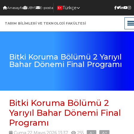
Türkçe
Anasayfa
UBYS
E-posta
Select Language
▼
TARIM BİLİMLERİ VE TEKNOLOJİ FAKÜLTESİ
Bitki Koruma Bölümü 2 Yarıyıl
Bahar Dönemi Final Programı
Bitki Koruma Bölümü 2
Yarıyıl Bahar Dönemi Final
Programı
Cuma 22 Mayıs 2026 13:37
255
-
+
A
A